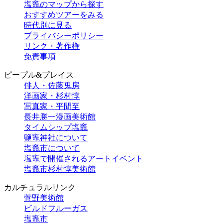
塩竈のマップから探す
おすすめツアーをみる
時代別に見る
プライバシーポリシー
リンク・著作権
免責事項
ピープル&プレイス
俳人・佐藤鬼房
洋画家・杉村惇
写真家・平間至
長井勝一漫画美術館
タイムシップ塩竈
鹽竈神社について
塩竈市について
塩竈で開催されるアートイベント
塩竈市杉村惇美術館
カルチュラルリンク
菅野美術館
ビルドフルーガス
塩竈市