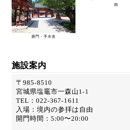
岡
唐門・手水舎
施設案内
〒985-8510
宮城県塩竈市一森山1-1
TEL：022-367-1611
入場：境内の参拝は自由
開門時間：5:00〜20:00