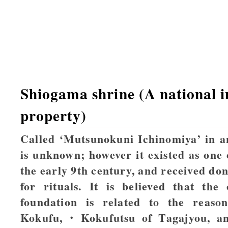
Shiogama shrine (A national i
property)
Called ‘Mutsunokuni Ichinomiya’ in an
is unknown; however it existed as one 
the early 9th century, and received do
for rituals. It is believed that th
foundation is related to the reas
Kokufu,・Kokufutsu of Tagajyou, and