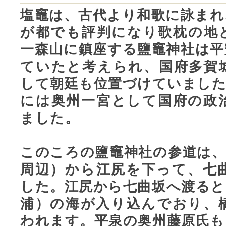
塩竈は、古代より和歌に詠まれ
が都でも評判になり歌枕の地
一森山に鎮座する鹽竈神社は平
ていたと考えられ、国府多賀
して朝廷も位置づけていました
には奥州一宮として国府の政
ました。
このころの鹽竈神社の参道は、
周辺）から江尻を下って、七
した。江尻から七曲坂へ渡ると
浦）の海が入り込んでおり、
われます。平泉の奥州藤原氏も