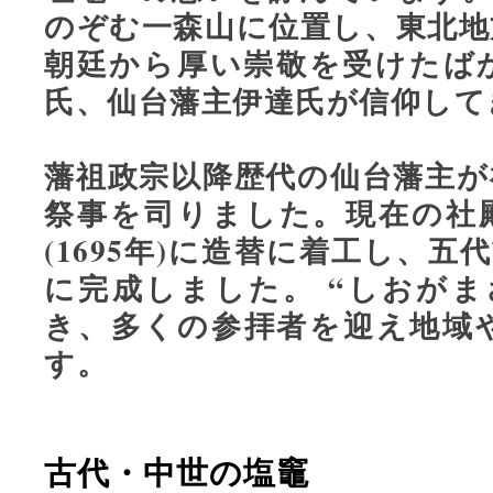
のぞむ一森山に位置し、東北地
朝廷から厚い崇敬を受けたば
氏、仙台藩主伊達氏が信仰して
藩祖政宗以降歴代の仙台藩主が
祭事を司りました。現在の社
(1695年)に造替に着工し、五代
に完成しました。 “しおがま
き、多くの参拝者を迎え地域
す。
古代・中世の塩竈