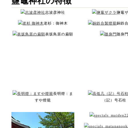
鹽竈神社の特徴
志波彦神社
鹽竈
老杉：御神木
銅鉄
表坂鳥居の扁額
随身
長明燈：ま
すや燈籠
（記）号石柱