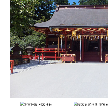
別宮拝殿
左宮