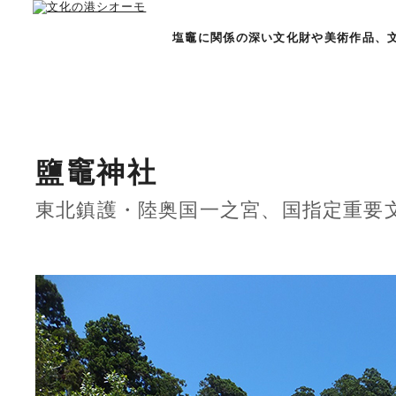
塩竈に関係の深い文化財や美術作品、
鹽竈神社
東北鎮護・陸奥国一之宮、国指定重要