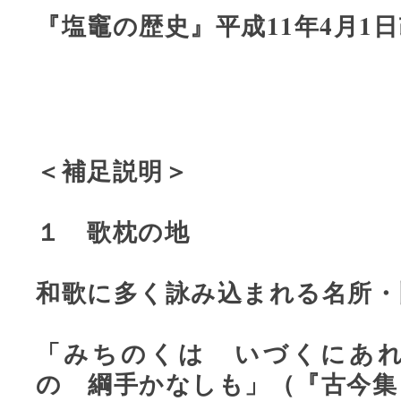
『塩竈の歴史』平成11年4月1
＜補足説明＞
１ 歌枕の地
和歌に多く詠み込まれる名所・
「みちのくは いづくにあ
の 綱手かなしも」（『古今集