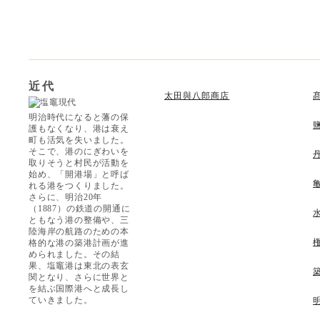
近代
太田與八郎商店
明治時代になると藩の保
護もなくなり、港は衰え
町も活気を失いました。
そこで、港のにぎわいを
取りそうと村民が活動を
始め、「開港場」と呼ば
れる港をつくりました。
さらに、明治20年
（1887）の鉄道の開通に
ともなう港の整備や、三
陸海岸の航路のための本
格的な港の築港計画が進
められました。その結
果、塩竈港は東北の表玄
関となり、さらに世界と
を結ぶ国際港へと成長し
ていきました。