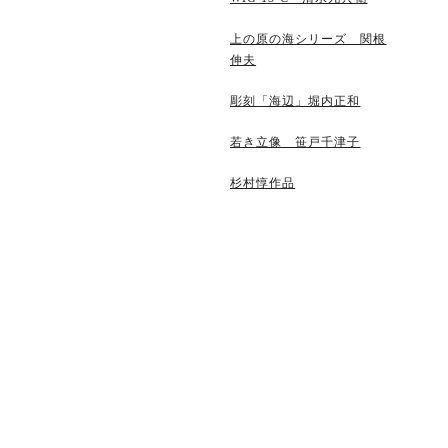
上の原の海シリーズ 関根
伸夫
彫刻「海辺」堀内正和
若き立像 笹戸千津子
杉村惇作品