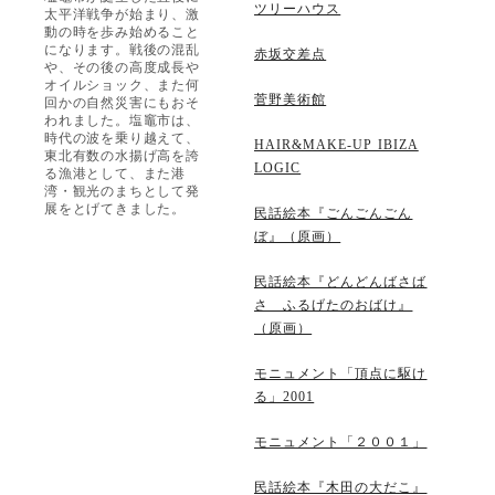
ツリーハウス
太平洋戦争が始まり、激
動の時を歩み始めること
になります。戦後の混乱
赤坂交差点
や、その後の高度成長や
オイルショック、また何
菅野美術館
回かの自然災害にもおそ
われました。塩竈市は、
時代の波を乗り越えて、
HAIR&MAKE-UP IBIZA
東北有数の水揚げ高を誇
LOGIC
る漁港として、また港
湾・観光のまちとして発
展をとげてきました。
民話絵本『ごんごんごん
ぼ』（原画）
民話絵本『どんどんばさば
さ ふるげたのおばけ』
（原画）
モニュメント「頂点に駆け
る」2001
モニュメント「２００１」
民話絵本『木田の大だこ』