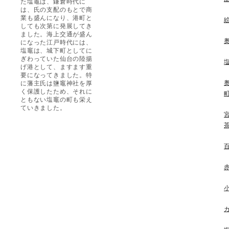
た塩竈は、鎌倉時代に
は、氏の支配のもとで商
業も盛んになり、港町と
しても次第に発展してき
ました。海上交通が盛ん
になった江戸時代には、
塩竈は、城下町としてに
ぎわっていた仙台の陸揚
げ港として、ますます重
要になってきました。特
に藩主氏は鹽竈神社を厚
く保護したため、それに
ともない塩竈の町も栄え
ていきました。