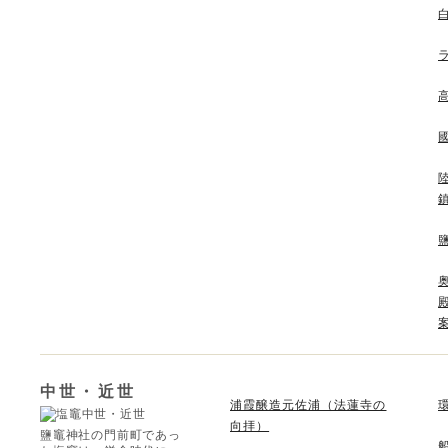
中世・近世
浦霞醸造元佐浦（法蓮寺の
向拝）
鹽竈神社の門前町であっ