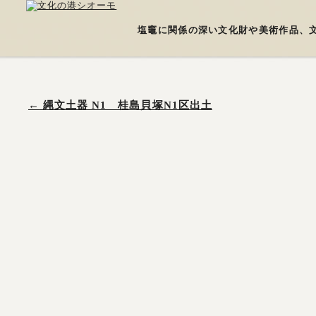
塩竈に関係の深い文化財や美術作品、
←
縄文土器 N1 桂島貝塚N1区出土