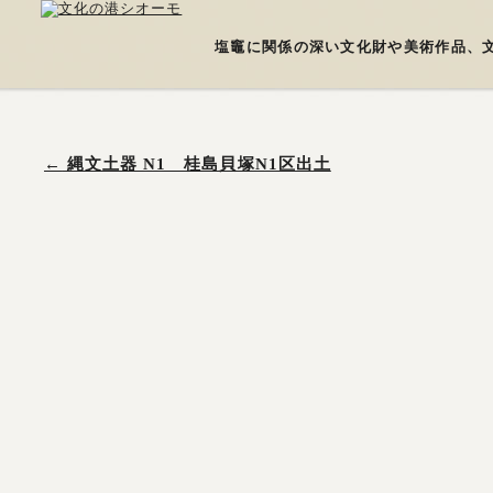
塩竈に関係の深い文化財や美術作品、
←
縄文土器 N1 桂島貝塚N1区出土