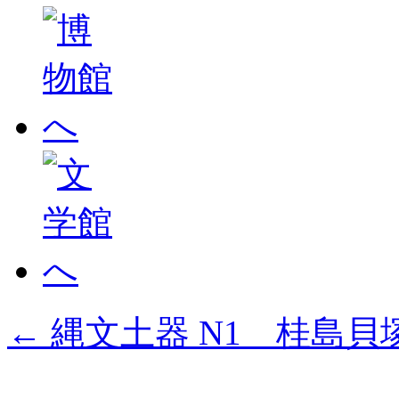
←
縄文土器 N1 桂島貝