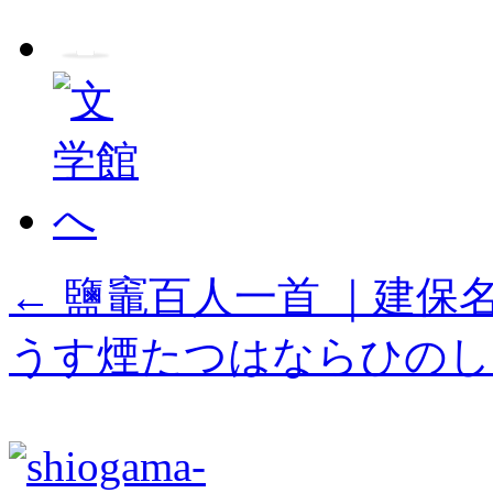
←
鹽竈百人一首 ｜建保
うす煙たつはならひのし