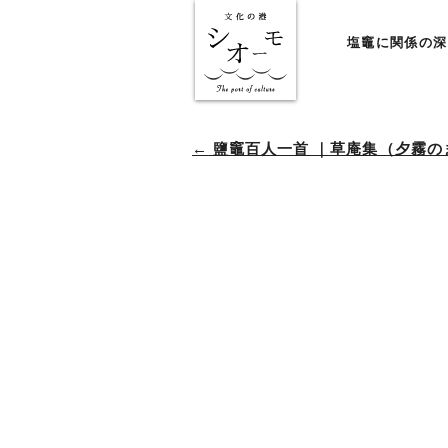
塩竈に関係の深
←
鹽竈百人一首 ｜草庵集（夕霧の