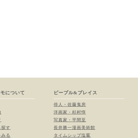
ーモについて
ピープル&プレイス
俳人・佐藤鬼房
物
洋画家・杉村惇
す
写真家・平間至
ら探す
長井勝一漫画美術館
をみる
タイムシップ塩竈