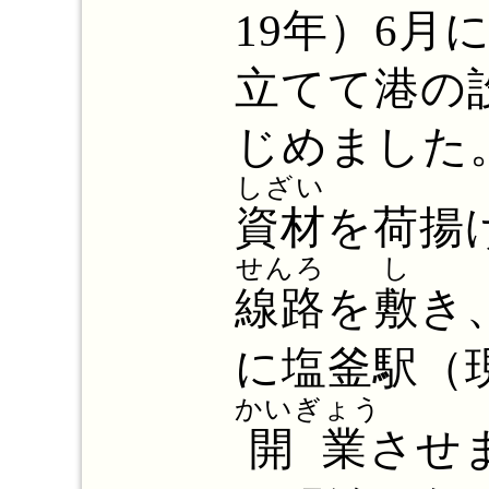
19年）6月
立てて港の
じめました
しざい
資材
を荷揚
せんろ
し
線路
を
敷
き
に塩釜駅（
かいぎょう
開業
させ