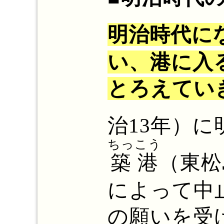
明治時代に
い、港に入
とろえてい
治13年）
ちっこう
築港
（東松
によって中
の願いを受け