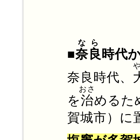
なら
■
奈良
時代
奈良時代、
おさ
を
治
めるた
賀城市）に