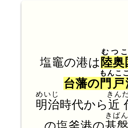
むつ
塩竈の港は
陸奥
もんこ
台藩の
門戸
めいじ
きん
明治
時代から
近
きば
の塩釜港の
基