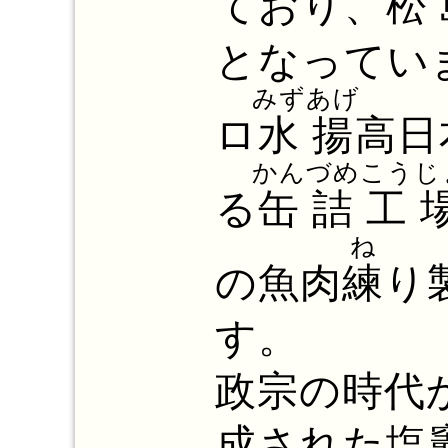
ており、
松
となってい
みずあげ
ロ
水揚
高日
かんづめこうじ
る
缶詰工
ね
の魚肉
練
り
す。
政宗の時代
成された塩