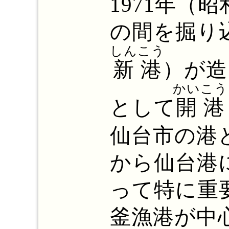
1971年（
の間を掘り
しんこう
新港
）が造
かいこう
として
開港
仙台市の港
から仙台港
って特に重
釜漁港が中