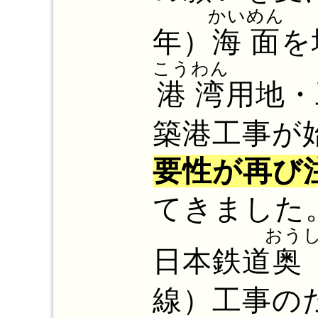
かいめん
年）
海面
を
こうわん
港湾
用地・
築港工事が
要性が再び
てきました
おう
日本鉄道
奥
線）工事のた