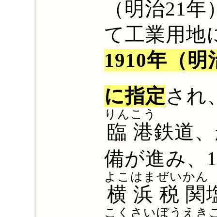
（明治21
て工業用地
1910年（
に指定
され
りんこう
臨港
鉄道、
備が進み、1
よこはまぜいかん
横浜税関
こくさいぼうえき