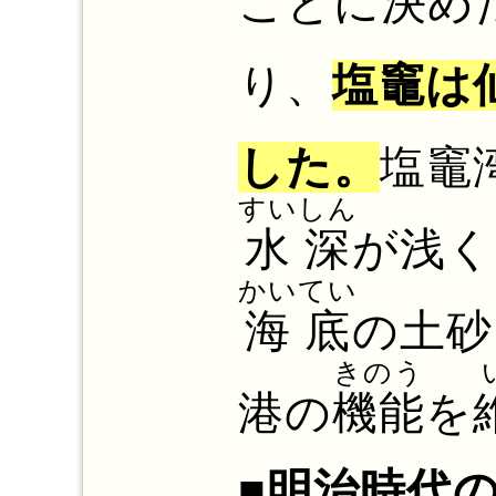
ことに決め
り、
塩竈は
した。
塩竈
すいしん
水深
が浅く
かいてい
海底
の土砂
きのう
港の
機能
を
■明治時代