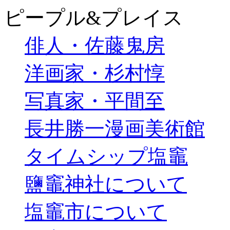
ピープル&プレイス
俳人・佐藤鬼房
洋画家・杉村惇
写真家・平間至
長井勝一漫画美術館
タイムシップ塩竈
鹽竈神社について
塩竈市について