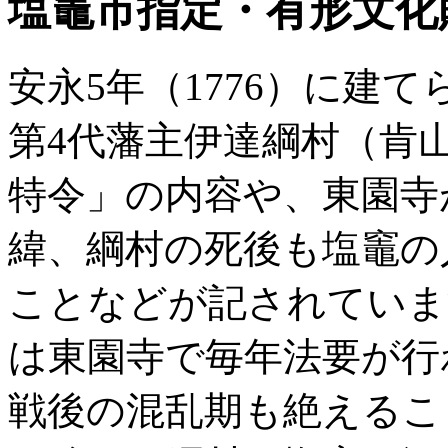
塩竈市指定・有形文化
安永5年（1776）に建
第4代藩主伊達綱村（肯
特令」の内容や、東園寺
緯、綱村の死後も塩竈の
ことなどが記されていま
は東園寺で毎年法要が行
戦後の混乱期も絶えるこ