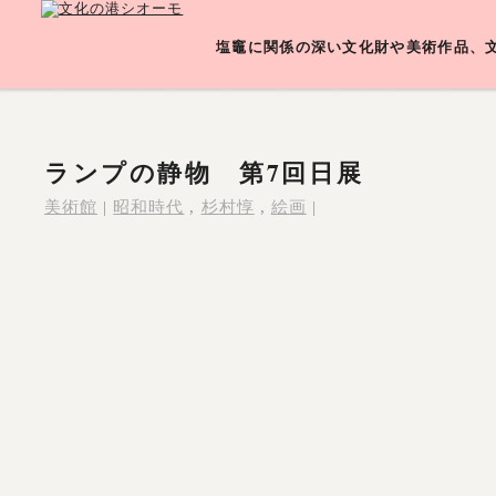
塩竈に関係の深い文化財や美術作品、
ランプの静物 第7回日展
美術館
|
昭和時代
,
杉村惇
,
絵画
|