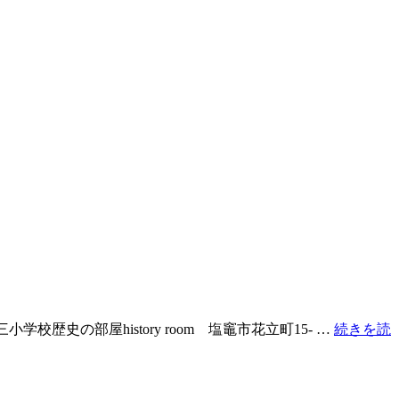
：三小学校歴史の部屋history room 塩竈市花立町15- …
続きを読