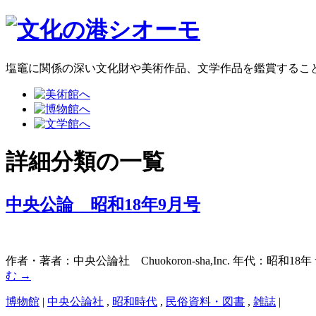
塩竈に関係の深い文化財や美術作品、文学作品を鑑賞するこ
詳細分類の一覧
中央公論 昭和18年9月号
作者・著者：中央公論社 Chuokoron-sha,Inc. 年代：昭和18年
む
→
博物館
|
中央公論社
,
昭和時代
,
民俗資料・図書
,
雑誌
|