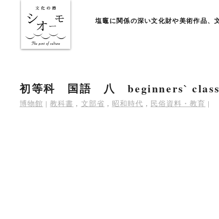
塩竈に関係の深い文化財や美術作品、
初等科 国語 八 beginners` class J
博物館
|
教科書
,
文部省
,
昭和時代
,
民俗資料・教育
|