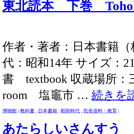
東北読本 下巻 Tohoku 
作者・著者：日本書籍（株） Jap
代：昭和14年 サイズ：21
書 textbook 収蔵場所
room 塩竈市 …
続きを
博物館
|
教科書
,
日本書籍
,
昭和時代
,
民俗資料・教育
|
あたらしいさんすう ３年下 