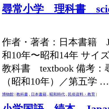
尋常小学 理科書 scien
作者・著者：日本書籍 Japan 
和10年〜昭和14年 サイズ：
教科書 textbook 
（昭和10年）／第五学 
博物館
|
教科書
,
日本書籍
,
昭和時代
,
民俗資料・教育
|
小学国語 続本 Japanes