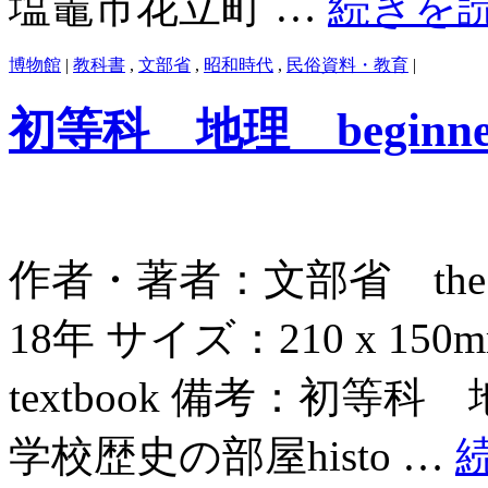
塩竈市花立町 …
続きを
博物館
|
教科書
,
文部省
,
昭和時代
,
民俗資料・教育
|
初等科 地理 beginners` 
作者・著者：文部省 the Edu
18年 サイズ：210 x 
textbook 備考：初等
学校歴史の部屋histo …