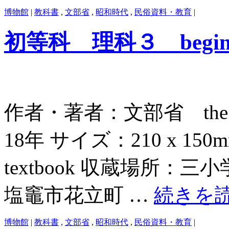
博物館
|
教科書
,
文部省
,
昭和時代
,
民俗資料・教育
|
初等科 理科３ beginners`
作者・著者：文部省 the Edu
18年 サイズ：210 x 
textbook 収蔵場所：三小
塩竈市花立町 …
続きを
博物館
|
教科書
,
文部省
,
昭和時代
,
民俗資料・教育
|