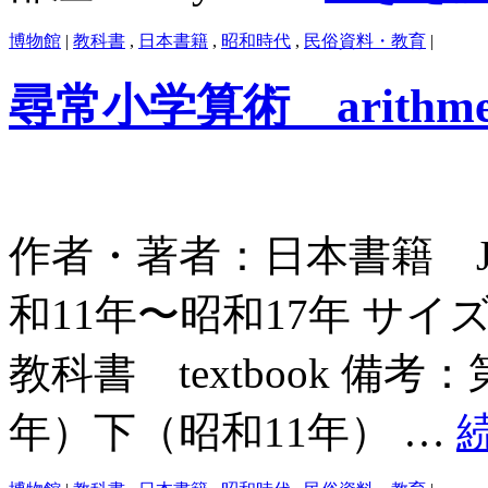
博物館
|
教科書
,
日本書籍
,
昭和時代
,
民俗資料・教育
|
尋常小学算術 arithmeti
作者・著者：日本書籍 Japan 
和11年〜昭和17年 サイズ：
教科書 textbook 備
年）下（昭和11年） …