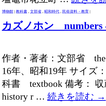
博物館
|
教科書
,
文部省
,
昭和時代
,
民俗資料・教育
|
カズノホン numbers 
作者・著者：文部省 the Edu
16年、昭和19年 サイズ：2
科書 textbook 備考
history r …
続きを読む
→