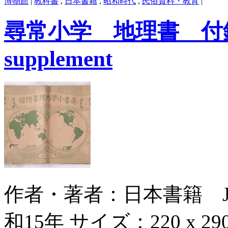
博物館
|
教科書
,
日本書籍
,
昭和時代
,
民俗資料・教育
|
尋常小学 地理書 付録 ge
supplement
作者・著者：日本書籍 Japan 
和15年 サイズ：220 x