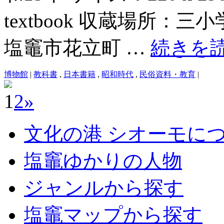
textbook 収蔵場所：三小
塩竈市花立町 …
続きを
博物館
|
教科書
,
日本書籍
,
昭和時代
,
民俗資料・教育
|
1
2
»
文化の港 シオーモに
塩竈ゆかりの人物
ジャンルから探す
塩竈マップから探す