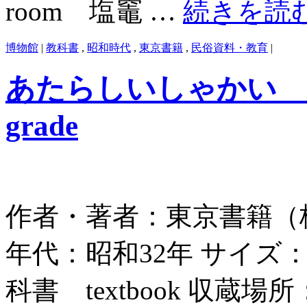
room 塩竈 …
続きを読
博物館
|
教科書
,
昭和時代
,
東京書籍
,
民俗資料・教育
|
あたらしいしゃかい ２年 n
grade
作者・著者：東京書籍（株） Tok
年代：昭和32年 サイズ：2
科書 textbook 収蔵場