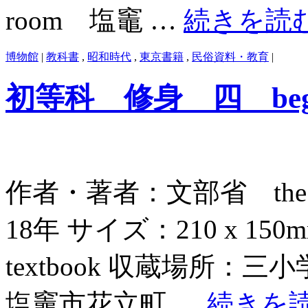
room 塩竈 …
続きを読
博物館
|
教科書
,
昭和時代
,
東京書籍
,
民俗資料・教育
|
初等科 修身 四 beginne
作者・著者：文部省 the Edu
18年 サイズ：210 x 
textbook 収蔵場所：三小
塩竈市花立町 …
続きを