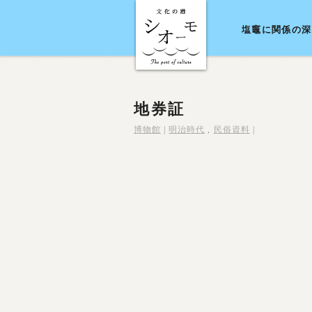
塩竈に関係の深
地券証
博物館
|
明治時代
,
民俗資料
|