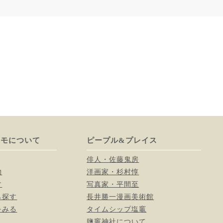
ーモについて
ピープル&プレイス
俳人・佐藤鬼房
物
洋画家・杉村惇
す
写真家・平間至
ら探す
長井勝一漫画美術館
をみる
タイムシップ塩竈
鹽竈神社について