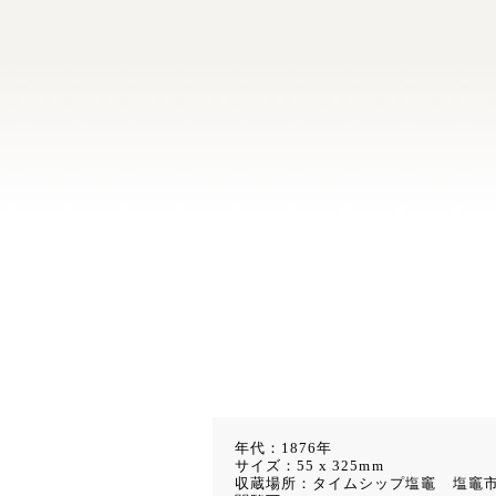
年代：1876年
サイズ：55 x 325mm
収蔵場所：タイムシップ塩竈 塩竈市本