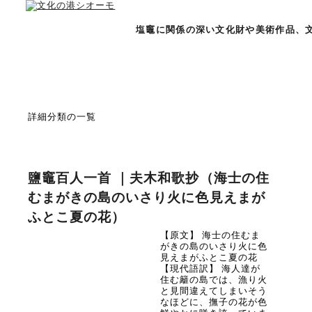
塩竈に関係の深い文化財や美術作品、
詳細分類の一覧
鹽竈百人一首 ｜夫木和歌抄（海士の住
むまがきの島のいさり火に色見えまが
ふとこ夏の花）
【原文】 海士の住むま
がきの島のいさり火に色
見えまがふとこ夏の花
【現代語訳】 海人達が
住む籬の島では、漁り火
と見間違えてしまいそう
なほどに、撫子の花が色