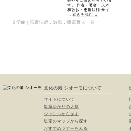
鮮やかに咲き誇っていま
す。 作者・著者：夫木
和歌抄・恵慶法師 サイ
…
続きを読む
→
文学館
|
恵慶法師
,
詩歌
,
鹽竈百人一首
|
文化の港 シオーモについて
サイトについて
塩竈ゆかりの人物
ジャンルから探す
塩竈のマップから探す
おすすめツアーをみる