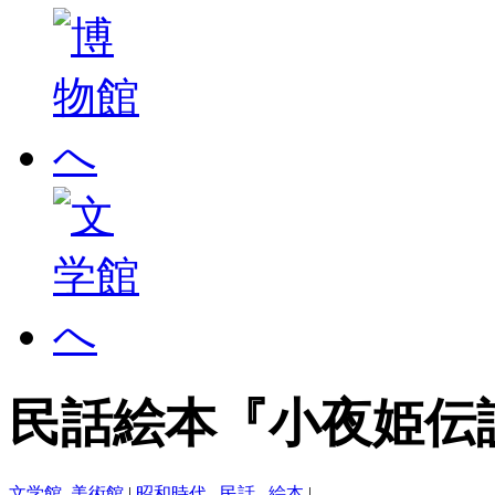
民話絵本『小夜姫伝
文学館
,
美術館
|
昭和時代
,
民話
,
絵本
|