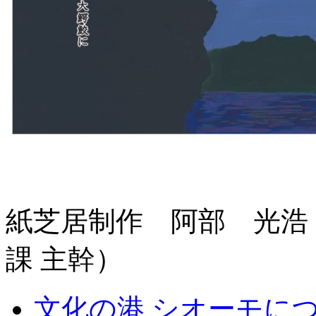
紙芝居制作 阿部 光浩
課 主幹）
文化の港 シオーモに