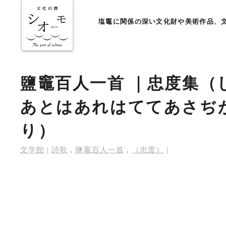
塩竈に関係の深い文化財や美術作品、
鹽竈百人一首 ｜忠度集（
あとはあれはててあさぢ
り）
文学館
|
詩歌
,
鹽竈百人一首
,
（忠度）
|