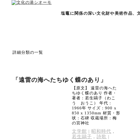
塩竈に関係の深い文化財や美術作品、
詳細分類の一覧
「遠雷の海へたちゆく蝶のあり」
【原文】 遠雷の海へた
ちゆく蝶のあり 作者・
著者：若生鷗子（わこ
う おうこ） 年代：
1966年 サイズ：900 x
850 x 1350mm 材質・形
状：石碑 収蔵場所：梅
の宮神社
文学館
|
昭和時代
,
若生鷗子
,
詩歌
|